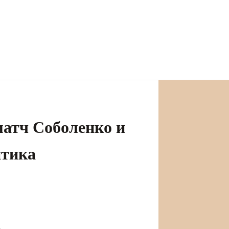
матч Соболенко и
итика