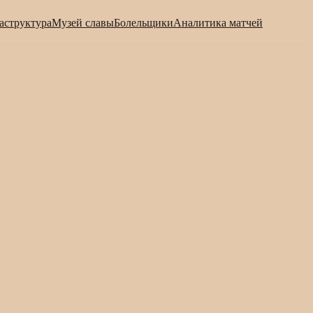
аструктура
Музей славы
Болельщики
Аналитика матчей