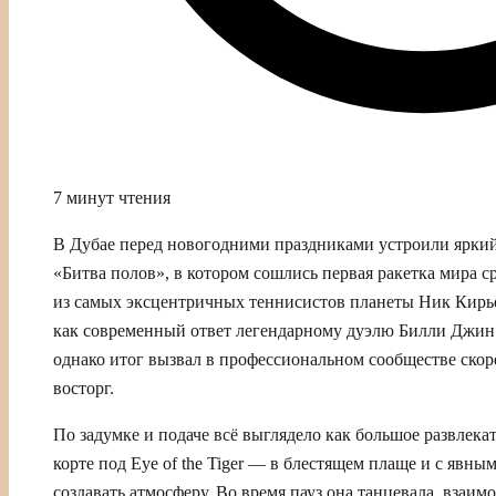
7 минут чтения
В Дубае перед новогодними праздниками устроили ярки
«Битва полов», в котором сошлись первая ракетка мира
из самых эксцентричных теннисистов планеты Ник Кирьо
как современный ответ легендарному дуэлю Билли Джин 
однако итог вызвал в профессиональном сообществе скор
восторг.
По задумке и подаче всё выглядело как большое развлека
корте под Eye of the Tiger — в блестящем плаще и с явным
создавать атмосферу. Во время пауз она танцевала, взаим