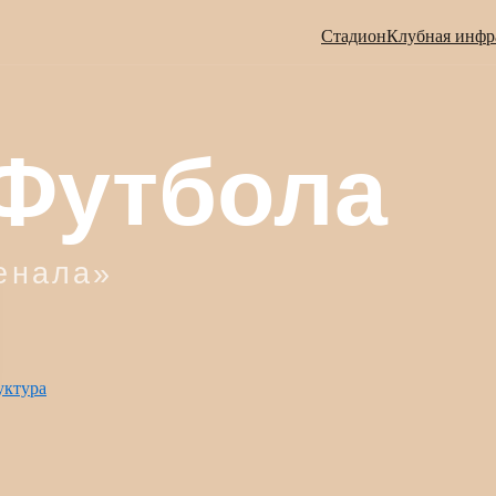
Стадион
Клубная инфр
уктура