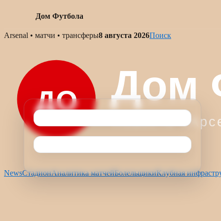
Дом Футбола
Skip
Arsenal • матчи • трансферы
8 августа 2026
Поиск
to
content
News
Стадион
Аналитика матчей
Болельщики
Клубная инфрастр