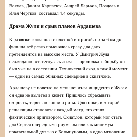
Вокуев, Данила Карпасюк, Андрей Ларьков, Поздеев и
Илья Чертков, составлял 4,4 секунды.
Драма Жуля и срыв планов Ардашева
К развязке гонка шла с плотной интригой, но за 6 км до
финиша всё резко поменялось сразу для двух
претендентов на высокие места. У Дмитрия Жуля
неожиданно отстегнулась лыжа — продолжать борьбу он
был уже не в состоянии. Технический сход в такой момент
— один из самых обидных сценариев в скиатлоне.
Ардашеву не повезло не меньше: из-за инцидента с Жулем
он едва не вылетел в кювет. Пришлось сбрасывать
скорость, терять позиции и ритм. Для гонки, в которой
решающим становится каждый метр, это стало
фактическим приговором. Скиатлон, который мог стать
для Сергея очередным триумфом или как минимум
показательной дуэлью с Большуновым, в одно мгновение