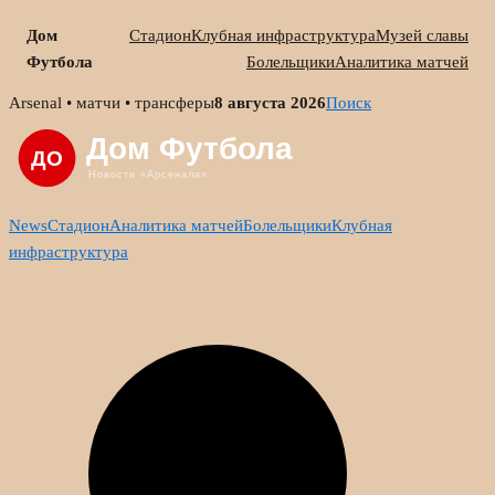
Дом
Стадион
Клубная инфраструктура
Музей славы
Футбола
Болельщики
Аналитика матчей
Skip
Arsenal • матчи • трансферы
8 августа 2026
Поиск
to
content
News
Стадион
Аналитика матчей
Болельщики
Клубная
инфраструктура