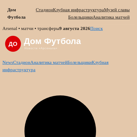
Дом
Стадион
Клубная инфраструктура
Музей славы
Футбола
Болельщики
Аналитика матчей
Skip
Arsenal • матчи • трансферы
9 августа 2026
Поиск
to
content
News
Стадион
Аналитика матчей
Болельщики
Клубная
инфраструктура