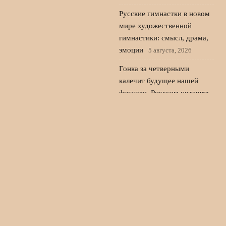
Русские гимнастки в новом
мире художественной
гимнастики: смысл, драма,
эмоции
5 августа, 2026
Гонка за четверными
калечит будущее нашей
фигурки. Рискуем потерять
в сезоне действующих
чемпионов России
4 августа,
2026
© 2026 Дом Футбола
Новости «Арсенала»