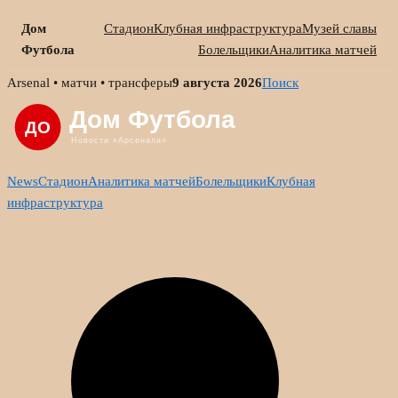
Дом
Стадион
Клубная инфраструктура
Музей славы
Футбола
Болельщики
Аналитика матчей
Skip
Arsenal • матчи • трансферы
9 августа 2026
Поиск
to
content
News
Стадион
Аналитика матчей
Болельщики
Клубная
инфраструктура