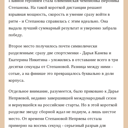
Главной героиней стала олимпийская чемпионка Вероника
Степанова. На такой короткой дистанции решают
взрывная мощность, скорость и умение сразу войти в
ритм - и Степанова справилась с этим идеально. Она
выдала лучший суммарный результат и уверенно забрала
победу.
Второе место получилось почти символически
разделенным: сразу две спортсменки - Дарья Канева и
Екатерина Никитина - уложились в отставание всего в три
десятки секунды от Степановой. Разница между ними -
сотые, а на финише это превращалось буквально в доли
корпуса.
Отдельное внимание, разумеется, было приковано к Дарье
Непряевой, недавно завершившей международный сезон
и вернувшейся на российские старты. Но в этой короткой
разделке звезду сборной ждал не подиум, а лишь шестое
место. От времени Степановой Непряева отстала
примерно на восемь секунд - серьезный разрыв для