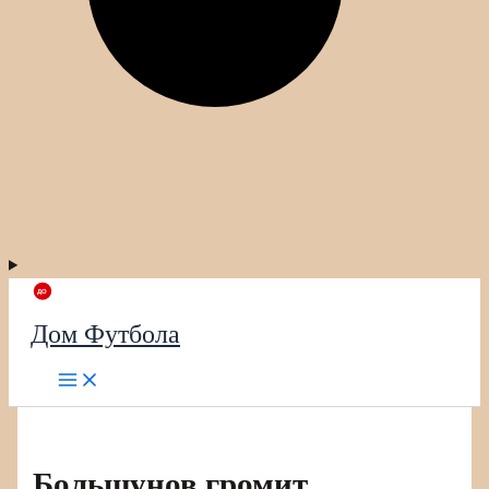
Дом Футбола
Большунов громит