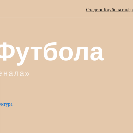
Стадион
Клубная инфр
уктура