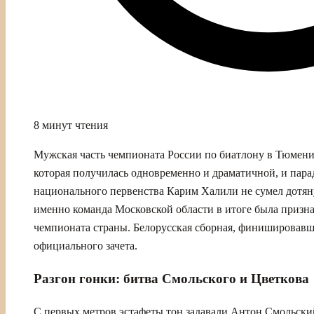
8 минут чтения
Мужская часть чемпионата России по биатлону в Тюмени
которая получилась одновременно и драматичной, и пар
национального первенства Карим Халили не сумел дотяну
именно команда Московской области в итоге была призна
чемпионата страны. Белорусская сборная, финишировавш
официального зачета.
Разгон гонки: битва Смольского и Цветкова
С первых метров эстафеты тон задавали Антон Смольски