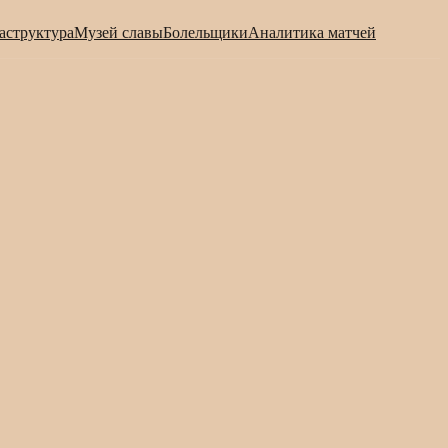
аструктура
Музей славы
Болельщики
Аналитика матчей