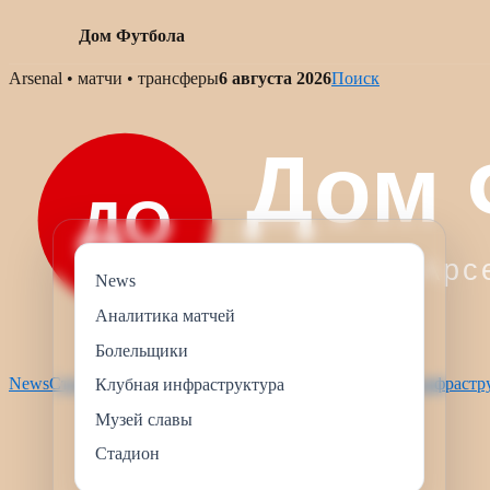
Дом Футбола
Skip
Arsenal • матчи • трансферы
6 августа 2026
Поиск
to
content
News
Аналитика матчей
Болельщики
News
Стадион
Аналитика матчей
Болельщики
Клубная инфрастр
Клубная инфраструктура
Музей славы
Стадион