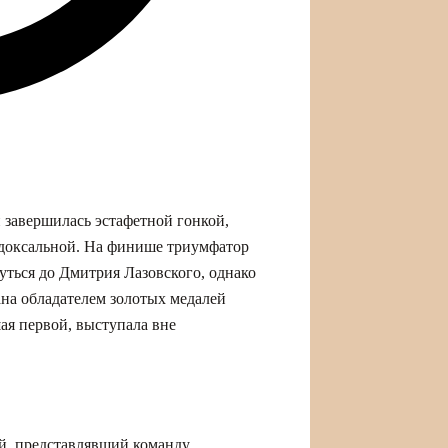
 завершилась эстафетной гонкой,
адоксальной. На финише триумфатор
ться до Дмитрия Лазовского, однако
на обладателем золотых медалей
ая первой, выступала вне
й, представлявший команду