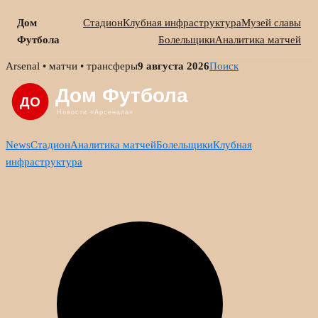
Дом
Стадион
Клубная инфраструктура
Музей славы
Футбола
Болельщики
Аналитика матчей
Skip
Arsenal • матчи • трансферы
9 августа 2026
Поиск
to
content
News
Стадион
Аналитика матчей
Болельщики
Клубная
инфраструктура