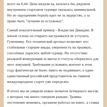
всего на 0,44. Цена медали на, казалось бы, рядовом
внутреннем стартовом турнире оказалась минимальной.
Но по ощущениям борьба идет не за лидерство, а за
право быть "лучшим из остальных".
Самый показательный пример - Владислав Дикиджи. В
начале сезона он открыто настраивался не уступать
Гуменнику. Его технический арсенал позволяет это:
стабильные старшие квады, уверенность на прыжках,
способных украсить любой турнир. Но отсутствие
реальной конкуренции за квоты и статусы обернулось для
него ловушкой. Требования усложнять контент в этом
году фактически не было: никто не поджимает, а один-
единственный российский представитель на главном
международном старте уже определен.
В итоге мы не увидели новых попыток четверного акселя,
о которых так много говорили раньше. Травмы
постепенно копились, организм работал на износ, а ставка