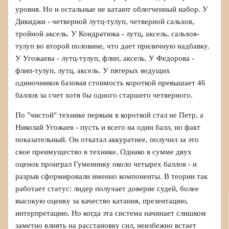
уровня. Но и остальные не катают облегченный набор. У
Дикиджи - четверной лутц-тулуп, четверной сальхов,
тройной аксель. У Кондратюка - лутц, аксель, сальхов-
тулуп во второй половине, что дает приличную надбавку.
У Угожаева - лутц-тулуп, флип, аксель. У Федорова -
флип-тулуп, лутц, аксель. У пятерых ведущих
одиночников базовая стоимость короткой превышает 46
баллов за счет хотя бы одного старшего четверного.
По "чистой" технике первым в короткой стал не Петр, а
Николай Угожаев - пусть и всего на один балл, но факт
показательный. Он откатал аккуратнее, получил за это
свое преимущество в технике. Однако в сумме двух
оценок проиграл Гуменнику около четырех баллов - и
разрыв сформировали именно компоненты. В теории так
работает статус: лидер получает доверие судей, более
высокую оценку за качество катания, презентацию,
интерпретацию. Но когда эта система начинает слишком
заметно влиять на расстановку сил, неизбежно встает