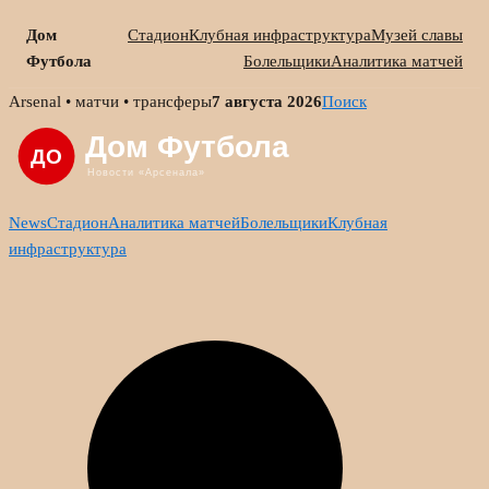
Дом
Стадион
Клубная инфраструктура
Музей славы
Футбола
Болельщики
Аналитика матчей
Skip
Arsenal • матчи • трансферы
7 августа 2026
Поиск
to
content
News
Стадион
Аналитика матчей
Болельщики
Клубная
инфраструктура