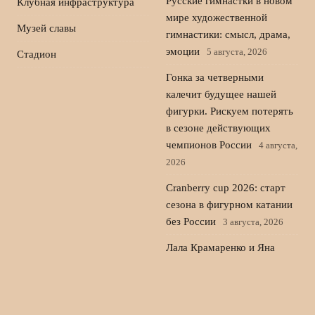
Русские гимнастки в новом
Клубная инфраструктура
мире художественной
Музей славы
гимнастики: смысл, драма,
эмоции
5 августа, 2026
Стадион
Гонка за четверными
калечит будущее нашей
фигурки. Рискуем потерять
в сезоне действующих
чемпионов России
4 августа,
2026
Cranberry cup 2026: старт
сезона в фигурном катании
без России
3 августа, 2026
Лала Крамаренко и Яна
Кудрявцева: мастер-класс,
музыка и чемпионат мира
2 августа, 2026