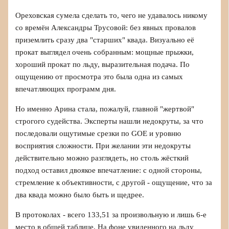
Ореховская сумела сделать то, чего не удавалось никому
со времён Александры Трусовой: без явных провалов
приземлить сразу два "старших" квада. Визуально её
прокат выглядел очень собранным: мощные прыжки,
хороший прокат по льду, выразительная подача. По
ощущению от просмотра это была одна из самых
впечатляющих программ дня.
Но именно Арина стала, пожалуй, главной "жертвой"
строгого судейства. Эксперты нашли недокруты, за что
последовали ощутимые срезки по GOE и уровню
восприятия сложности. При желании эти недокруты
действительно можно разглядеть, но столь жёсткий
подход оставил двоякое впечатление: с одной стороны,
стремление к объективности, с другой - ощущение, что за
два квада можно было быть и щедрее.
В протоколах - всего 133,51 за произвольную и лишь 6-е
место в общей таблице. На фоне увиденного на льду