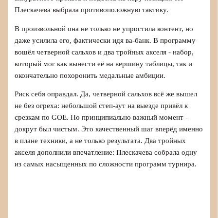
Плескачева выбрала противоположную тактику.
В произвольной она не только не упростила контент, но
даже усилила его, фактически идя ва-банк. В программу
вошёл четверной сальхов и два тройных акселя - набор,
который мог как вынести её на вершину таблицы, так и
окончательно похоронить медальные амбиции.
Риск себя оправдал. Да, четверной сальхов всё же вышел
не без огреха: небольшой степ-аут на выезде привёл к
срезкам по GOE. Но принципиально важный момент -
докрут был чистым. Это качественный шаг вперёд именно
в плане техники, а не только результата. Два тройных
акселя дополнили впечатление: Плескачева собрала одну
из самых насыщенных по сложности программ турнира.