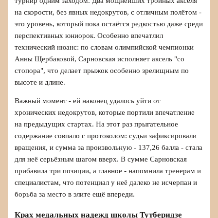
турнир одним заходом. Два мощнейших тройных акселя
на скорости, без явных недокрутов, с отличным полётом -
это уровень, который пока остаётся редкостью даже среди
перспективных юниорок. Особенно впечатлил
технический нюанс: по словам олимпийской чемпионки
Анны Щербаковой, Сарновская исполняет аксель "со
стопора", что делает прыжок особенно зрелищным по
высоте и длине.
Важный момент - ей наконец удалось уйти от
хронических недокрутов, которые портили впечатление
на предыдущих стартах. На этот раз прыгательное
содержание совпало с протоколом: судьи зафиксировали
вращения, и сумма за произвольную - 137,26 балла - стала
для неё серьёзным шагом вверх. В сумме Сарновская
прибавила три позиции, а главное - напомнила тренерам и
специалистам, что потенциал у неё далеко не исчерпан и
борьба за место в элите ещё впереди.
Крах медальных надежд школы Тутберидзе