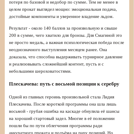
потеря по базовой и недобор по сумме. Тем не менее в
целом прокат выглядел мощно: эмоциональная подача,
достойные компоненты и уверенное владение льдом.
Результат - около 140 баллов за произвольную и свыше
200 в сумме, чего хватило для бронзы. Для Смагиной это
не просто медаль, а важная психологическая победа после
неоднозначного выступления месяцем ранее. Она
доказала, что способна выдерживать турнирное давление
и реализовывать сложнейший контент, пусть и с
небольшими шероховатостями.
Плескачева: путь с восьмой позиции к серебру
Одной из главных героинь произвольной стала Лидия
Плескачева. После короткой программы она шла лишь
восьмой - грубая ошибка на каскаде обнулила её шансы
на хороший стартовый задел. Многие в её положении
пошли бы по пути облегчения программы ради
аккуратного проката и подъёма на пару позиций. Но