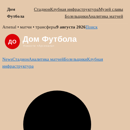
Дом
Стадион
Клубная инфраструктура
Музей славы
Футбола
Болельщики
Аналитика матчей
Skip
Arsenal • матчи • трансферы
9 августа 2026
Поиск
to
content
News
Стадион
Аналитика матчей
Болельщики
Клубная
инфраструктура