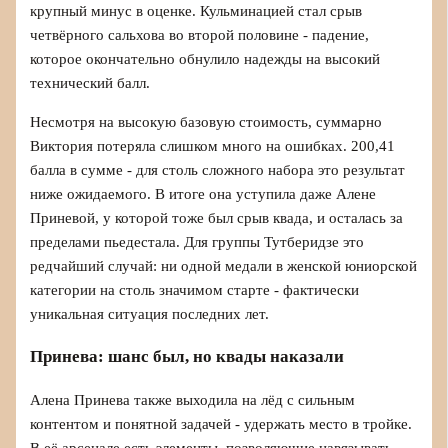
крупный минус в оценке. Кульминацией стал срыв
четвёрного сальхова во второй половине - падение,
которое окончательно обнулило надежды на высокий
технический балл.
Несмотря на высокую базовую стоимость, суммарно
Виктория потеряла слишком много на ошибках. 200,41
балла в сумме - для столь сложного набора это результат
ниже ожидаемого. В итоге она уступила даже Алене
Приневой, у которой тоже был срыв квада, и осталась за
пределами пьедестала. Для группы Тутберидзе это
редчайший случай: ни одной медали в женской юниорской
категории на столь значимом старте - фактически
уникальная ситуация последних лет.
Принева: шанс был, но квады наказали
Алена Принева также выходила на лёд с сильным
контентом и понятной задачей - удержать место в тройке.
В её арсенале есть элементы, позволяющие навязывать