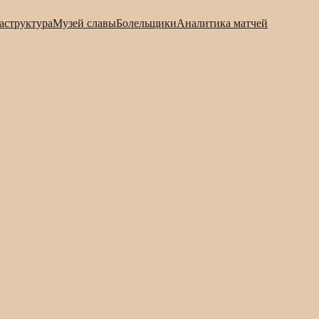
аструктура
Музей славы
Болельщики
Аналитика матчей