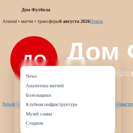
Дом Футбола
Skip
Arsenal • матчи • трансферы
6 августа 2026
Поиск
to
content
News
Аналитика матчей
Болельщики
News
Стадион
Аналитика матчей
Болельщики
Клубная инфрастр
Клубная инфраструктура
Музей славы
Стадион