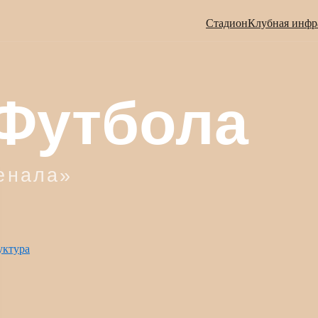
Стадион
Клубная инфр
уктура