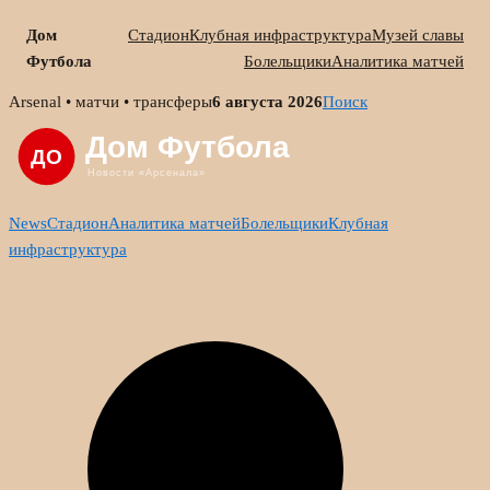
Дом
Стадион
Клубная инфраструктура
Музей славы
Футбола
Болельщики
Аналитика матчей
Skip
Arsenal • матчи • трансферы
6 августа 2026
Поиск
to
content
News
Стадион
Аналитика матчей
Болельщики
Клубная
инфраструктура