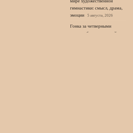
мире художественной
гимнастики: смысл, драма,
эмоции
5 августа, 2026
Гонка за четверными
калечит будущее нашей
фигурки. Рискуем потерять
в сезоне действующих
чемпионов России
4 августа,
2026
© 2026 Дом Футбола
Новости «Арсенала»
News
Аналитика матчей
Болельщики