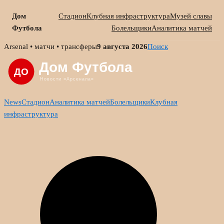
Дом
Стадион
Клубная инфраструктура
Музей славы
Футбола
Болельщики
Аналитика матчей
Skip
Arsenal • матчи • трансферы
9 августа 2026
Поиск
to
content
News
Стадион
Аналитика матчей
Болельщики
Клубная
инфраструктура