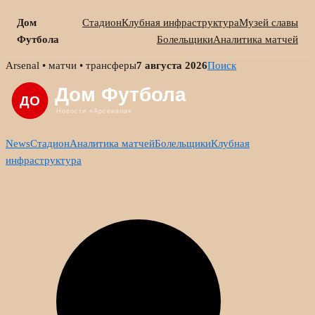
Дом
Стадион
Клубная инфраструктура
Музей славы
Футбола
Болельщики
Аналитика матчей
Skip
Arsenal • матчи • трансферы
7 августа 2026
Поиск
to
content
News
Стадион
Аналитика матчей
Болельщики
Клубная
инфраструктура