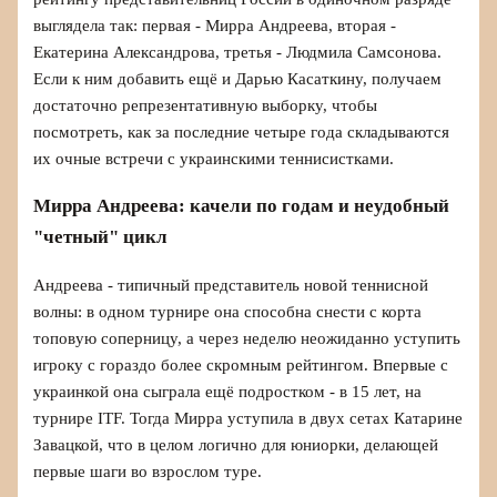
выглядела так: первая - Мирра Андреева, вторая -
Екатерина Александрова, третья - Людмила Самсонова.
Если к ним добавить ещё и Дарью Касаткину, получаем
достаточно репрезентативную выборку, чтобы
посмотреть, как за последние четыре года складываются
их очные встречи с украинскими теннисистками.
Мирра Андреева: качели по годам и неудобный
"четный" цикл
Андреева - типичный представитель новой теннисной
волны: в одном турнире она способна снести с корта
топовую соперницу, а через неделю неожиданно уступить
игроку с гораздо более скромным рейтингом. Впервые с
украинкой она сыграла ещё подростком - в 15 лет, на
турнире ITF. Тогда Мирра уступила в двух сетах Катарине
Завацкой, что в целом логично для юниорки, делающей
первые шаги во взрослом туре.