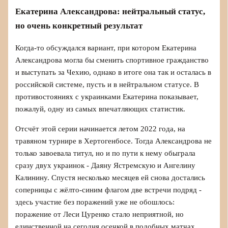
Екатерина Александрова: нейтральный статус,
но очень конкретный результат
Когда-то обсуждался вариант, при котором Екатерина
Александрова могла бы сменить спортивное гражданство
и выступать за Чехию, однако в итоге она так и осталась в
российской системе, пусть и в нейтральном статусе. В
противостояниях с украинками Екатерина показывает,
пожалуй, одну из самых впечатляющих статистик.
Отсчёт этой серии начинается летом 2022 года, на
травяном турнире в Хертогенбосе. Тогда Александрова не
только завоевала титул, но и по пути к нему обыграла
сразу двух украинок - Даяну Ястремскую и Ангелину
Калинину. Спустя несколько месяцев ей снова достались
соперницы с жёлто-синим флагом две встречи подряд -
здесь участие без поражений уже не обошлось:
поражение от Леси Цуренко стало неприятной, но
единственной на сегодня осечкой в подобных матчах.