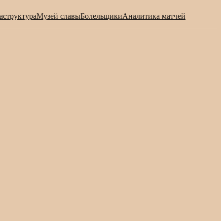
аструктура
Музей славы
Болельщики
Аналитика матчей