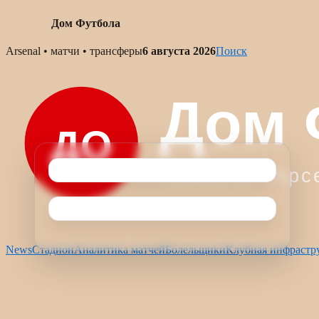
Дом Футбола
Skip
Arsenal • матчи • трансферы
6 августа 2026
Поиск
to
content
News
Стадион
Аналитика матчей
Болельщики
Клубная инфрастр