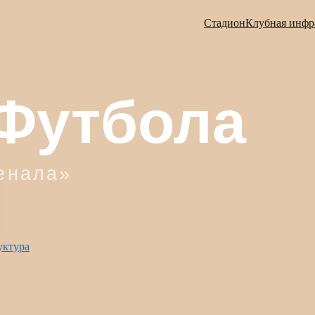
Стадион
Клубная инфр
уктура