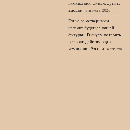
гимнастики: смысл, драма,
эмоции
5 августа, 2026
Гонка за четверными
калечит будущее нашей
фигурки. Рискуем потерять
в сезоне действующих
чемпионов России
4 августа,
2026
Cranberry cup 2026: старт
сезона в фигурном катании
без России
3 августа, 2026
© 2026 Дом Футбола
Новости «Арсенала»
News