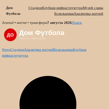
Дом
Стадион
Клубная инфраструктура
Музей славы
Футбола
Болельщики
Аналитика матчей
Skip
Arsenal • матчи • трансферы
7 августа 2026
Поиск
to
content
News
Стадион
Аналитика матчей
Болельщики
Клубная
инфраструктура