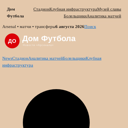
Дом
Стадион
Клубная инфраструктура
Музей славы
Футбола
Болельщики
Аналитика матчей
Skip
Arsenal • матчи • трансферы
6 августа 2026
Поиск
to
content
News
Стадион
Аналитика матчей
Болельщики
Клубная
инфраструктура