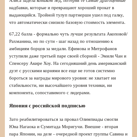
Алиса задела коньком лед, потеряв те самые драгоценные
надбавки, которые и превращают хороший прокат в
выдающийся. Тройной тулуп партнерши ушел под галку,
что автоматически снизило базовую стоимость элемента.
67,22 балла - формально чуть лучше результата Акоповой/
Рахманина, но по сути - шаг назад по отношению к
амбициям борцов за медали. Ефимова и Митрофанов
уступили даже третьей паре своей сборной - Эмили Чан и
Спенсеру Акире Хоу. На сегодняшний день американский
дуэт с русскими корнями все еще не готов системно
бороться за награды мирового уровня: не хватает ни
стабильности, ни высочайшего уровня техники, ни
компонента, сопоставимого с лидерами.
Япония с российской подписью
Зато реабилитироваться за провал Олимпиады смогли
Юна Нагаока и Сумитада Моригучи. Внешне - вторая
пара Японии, на деле - очередной проект группы Савина и