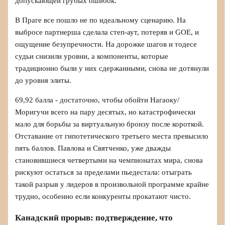
допускающей грубых ошибок.
В Праге все пошло не по идеальному сценарию. На
выбросе партнерша сделала степ-аут, потеряв и GOE, и
ощущение безупречности. На дорожке шагов и тодесе
судьи снизили уровни, а компоненты, которые
традиционно были у них сдержанными, снова не дотянули
до уровня элиты.
69,92 балла - достаточно, чтобы обойти Нагаоку/
Моригучи всего на пару десятых, но катастрофически
мало для борьбы за виртуальную бронзу после короткой.
Отставание от гипотетического третьего места превысило
пять баллов. Павлова и Святченко, уже дважды
становившиеся четвертыми на чемпионатах мира, снова
рискуют остаться за пределами пьедестала: отыграть
такой разрыв у лидеров в произвольной программе крайне
трудно, особенно если конкуренты прокатают чисто.
Канадский прорыв: подтверждение, что