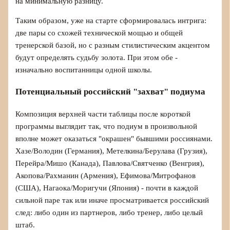
на минимальную разницу.
Таким образом, уже на старте сформировалась интрига:
две пары со схожей технической мощью и общей
тренерской базой, но с разным стилистическим акцентом
будут определять судьбу золота. При этом обе -
изначально воспитанницы одной школы.
Потенциальный российский "захват" подиума
Композиция верхней части таблицы после короткой
программы выглядит так, что подиум в произвольной
вполне может оказаться "окрашен" бывшими россиянами.
Хазе/Володин (Германия), Метелкина/Берулава (Грузия),
Перейра/Мишо (Канада), Павлова/Святченко (Венгрия),
Акопова/Рахманин (Армения), Ефимова/Митрофанов
(США), Нагаока/Моригучи (Япония) - почти в каждой
сильной паре так или иначе просматривается российский
след: либо один из партнеров, либо тренер, либо целый
штаб.