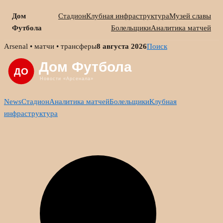
Дом
Стадион
Клубная инфраструктура
Музей славы
Футбола
Болельщики
Аналитика матчей
Skip
Arsenal • матчи • трансферы
8 августа 2026
Поиск
to
content
News
Стадион
Аналитика матчей
Болельщики
Клубная
инфраструктура