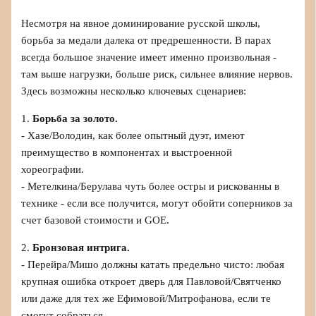
Несмотря на явное доминирование русской школы,
борьба за медали далека от предрешенности. В парах
всегда большое значение имеет именно произвольная -
там выше нагрузки, больше риск, сильнее влияние нервов.
Здесь возможны несколько ключевых сценариев:
1.
Борьба за золото.
- Хазе/Володин, как более опытный дуэт, имеют
преимущество в компонентах и выстроенной
хореографии.
- Метелкина/Берулава чуть более остры и рискованны в
технике - если все получится, могут обойти соперников за
счет базовой стоимости и GOE.
2.
Бронзовая интрига.
- Перейра/Мишо должны катать предельно чисто: любая
крупная ошибка откроет дверь для Павловой/Святченко
или даже для тех же Ефимовой/Митрофанова, если те
смогут собраться.