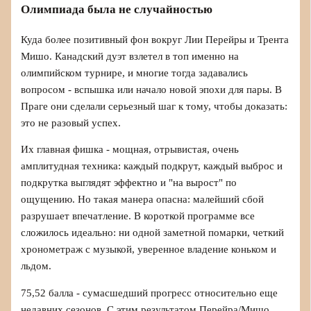
Олимпиада была не случайностью
Куда более позитивный фон вокруг Лии Перейры и Трента
Мишо. Канадский дуэт взлетел в топ именно на
олимпийском турнире, и многие тогда задавались
вопросом - вспышка или начало новой эпохи для пары. В
Праге они сделали серьезный шаг к тому, чтобы доказать:
это не разовый успех.
Их главная фишка - мощная, отрывистая, очень
амплитудная техника: каждый подкрут, каждый выброс и
подкрутка выглядят эффектно и "на вырост" по
ощущению. Но такая манера опасна: малейший сбой
разрушает впечатление. В короткой программе все
сложилось идеально: ни одной заметной помарки, четкий
хронометраж с музыкой, уверенное владение коньком и
льдом.
75,52 балла - сумасшедший прогресс относительно еще
недавних сезонов. С этим результатом Перейра/Мишо