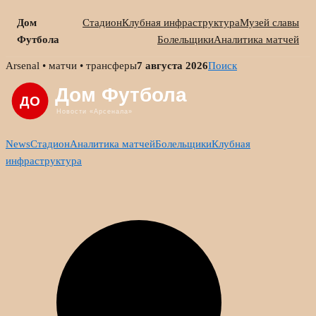
Дом
Стадион
Клубная инфраструктура
Музей славы
Футбола
Болельщики
Аналитика матчей
Skip
Arsenal • матчи • трансферы
7 августа 2026
Поиск
to
content
News
Стадион
Аналитика матчей
Болельщики
Клубная
инфраструктура