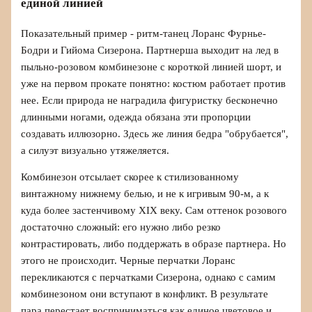
единой линией
Показательный пример - ритм-танец Лоранс Фурнье-
Бодри и Гийома Сизерона. Партнерша выходит на лед в
пыльно-розовом комбинезоне с короткой линией шорт, и
уже на первом прокате понятно: костюм работает против
нее. Если природа не наградила фигуристку бесконечно
длинными ногами, одежда обязана эти пропорции
создавать иллюзорно. Здесь же линия бедра "обрубается",
а силуэт визуально утяжеляется.
Комбинезон отсылает скорее к стилизованному
винтажному нижнему белью, и не к игривым 90-м, а к
куда более застенчивому XIX веку. Сам оттенок розового
достаточно сложный: его нужно либо резко
контрастировать, либо поддержать в образе партнера. Но
этого не происходит. Черные перчатки Лоранс
перекликаются с перчатками Сизерона, однако с самим
комбинезоном они вступают в конфликт. В результате
пара перестает восприниматься как единое цветовое и