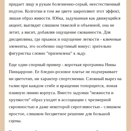
придает лицу и рукам болезненно-серый, неестественный
подтон. Колготки в том же цвете закрепляют этот эффект,
лишая образ живости. Юбка, задуманная как движущийся
акцент, выглядит слишком тяжелой и объемной, она не
летит, а висит, добавляя ощущение скованности. Для
дисциплины, где прыжок и ощущение легкости - ключевые
элементы, это особенно ощутимый минус: зрительно
фигуристка словно "приземлена" к льду.
Еще один спорный пример - короткая программа Нины
Пинцарроне. Ее бледно-розовое платье не подчеркивает
ни цветотип, ни характер спортсменки. Сложный вырез на
талии при каждом сгибе и вращении топорщится, ломая
плавную линию корпуса. Вместо задумки "нежности и
хрупкости" образ уходит в ассоциации с чрезмерной
скромностью и даже некоторой сиротливостью - слишком
простое, слишком бесцветное решение для большой
сцены.