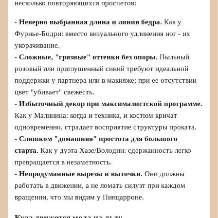
несколько повторяющихся просчетов:
-
Неверно выбранная длина и линия бедра.
Как у
Фурнье-Бодри: вместо визуального удлинения ног - их
укорачивание.
-
Сложные, "грязные" оттенки без опоры.
Пыльный
розовый или приглушенный синий требуют идеальной
поддержки у партнера или в макияже; при ее отсутствии
цвет "убивает" свежесть.
-
Избыточный декор при максималистской программе.
Как у Малинина: когда и техника, и костюм кричат
одновременно, страдает восприятие структуры проката.
-
Слишком "домашняя" простота для большого
старта.
Как у дуэта Хазе/Володин: сдержанность легко
превращается в незаметность.
-
Непродуманные вырезы и выточки.
Они должны
работать в движении, а не ломать силуэт при каждом
вращении, что мы видим у Пинцарроне.
Куда движется мода на льду