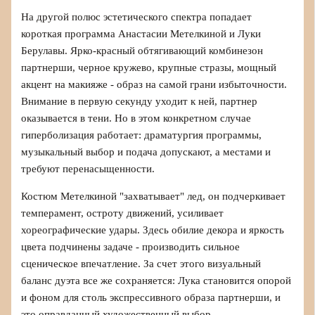
На другой полюс эстетического спектра попадает
короткая программа Анастасии Метелкиной и Луки
Берулавы. Ярко-красный обтягивающий комбинезон
партнерши, черное кружево, крупные стразы, мощный
акцент на макияже - образ на самой грани избыточности.
Внимание в первую секунду уходит к ней, партнер
оказывается в тени. Но в этом конкретном случае
гиперболизация работает: драматургия программы,
музыкальный выбор и подача допускают, а местами и
требуют перенасыщенности.
Костюм Метелкиной "захватывает" лед, он подчеркивает
темперамент, остроту движений, усиливает
хореографические удары. Здесь обилие декора и яркость
цвета подчинены задаче - производить сильное
сценическое впечатление. За счет этого визуальный
баланс дуэта все же сохраняется: Лука становится опорой
и фоном для столь экспрессивного образа партнерши, и
это оправданный художественный выбор.